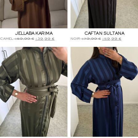
JELLABA KARIMA
CAFTAN SULTANA
CAMEL
-
159,99
€
139,99
€
NOIR
-
179,99
€
159,99
€