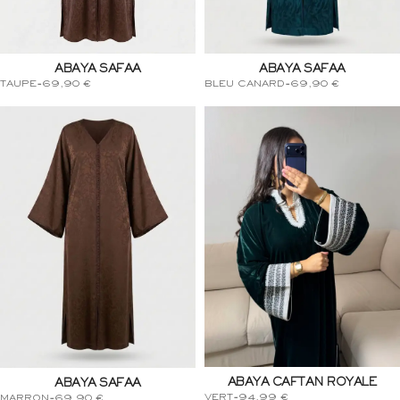
ABAYA SAFAA
ABAYA SAFAA
BLEU CANARD
-
69,90
€
TAUPE
-
69,90
€
ABAYA CAFTAN ROYALE
ABAYA SAFAA
VERT
-
94,99
€
MARRON
-
69,90
€