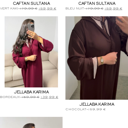
CAFTAN SULTANA
CAFTAN SULTANA
VERT KAKI
-
179,99
€
159,99
€
BLEU NUIT
-
179,99
€
159,99
€
JELLABA KARIMA
BORDEAUX
-
159,99
€
139,99
€
JELLABA KARIMA
CHOCOLAT
-
159,99
€