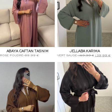
ABAYA CAFTAN TASNIM
JELLABA KARIMA
ROSE POUDRÉ
-
89,99
€
VERT SAUGE
-
159,99
€
139,99
€