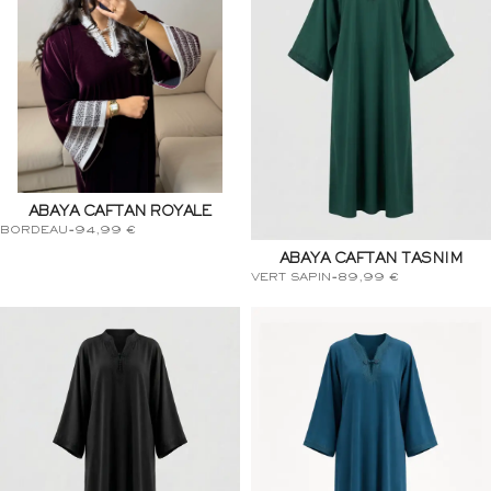
ABAYA CAFTAN ROYALE
BORDEAU
-
94,99
€
ABAYA CAFTAN TASNIM
VERT SAPIN
-
89,99
€