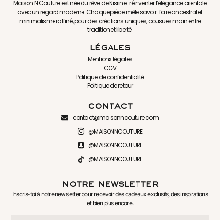
Maison N Couture est née du rêve de Nisrine : réinventer l’élégance orientale
avec un regard moderne. Chaque pièce mêle savoir-faire ancestral et
minimalisme raffiné, pour des créations uniques, cousues main entre
tradition et liberté.
légales
Mentions légales
CGV
Politique de confidentialité
Politique de retour
contact
contact@maisonncouture.com
@MAISONNCOUTURE
@MAISONNCOUTURE
@MAISONNCOUTURE
notre newsletter
Inscris-toi à notre newsletter pour recevoir des cadeaux exclusifs, des inspirations
et bien plus encore.