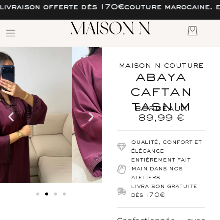
son offerte dès 170€
couture marocaine. esprit f
maison n couture
abaya
caftan
tasnim
bordeaux
89,99
€
qualité, confort et
élégance
entièrement fait
main dans nos
ateliers
livraison gratuite
dés 170€