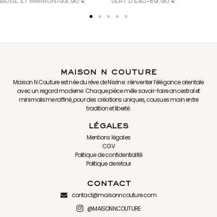
NUDE
-
59,90
€
LILAS
-
59,90
€
maison n couture
Maison N Couture est née du rêve de Nisrine : réinventer l’élégance orientale
avec un regard moderne. Chaque pièce mêle savoir-faire ancestral et
minimalisme raffiné, pour des créations uniques, cousues main entre
tradition et liberté.
légales
Mentions légales
CGV
Politique de confidentialité
Politique de retour
contact
contact@maisonncouture.com
@MAISONNCOUTURE