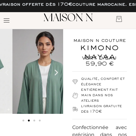
son offerte dès 170€
couture marocaine. esprit f
maison n couture
kimono
nayaa
vert d'eau
59,90
€
qualité, confort et
élégance
entièrement fait
main dans nos
ateliers
livraison gratuite
dés 170€
Confectionnée avec
précision dans nos