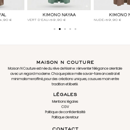
KIMONO NAYAA
KIMONO NAYAA
NUDE
-
59,90
€
LILAS
-
59,90
€
maison n couture
Maison N Couture est née du rêve de Nisrine : réinventer l’élégance orientale
avec un regard moderne. Chaque pièce mêle savoir-faire ancestral et
minimalisme raffiné, pour des créations uniques, cousues main entre
tradition et liberté.
légales
Mentions légales
CGV
Politique de confidentialité
Politique de retour
contact