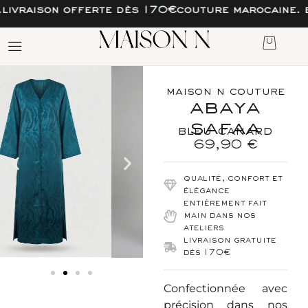
ison offerte dès 170€
couture marocaine. esprit 
maison n couture
abaya
safaa
bleu canard
69,90
€
qualité, confort et
élégance
entièrement fait
main dans nos
ateliers
livraison gratuite
dés 170€
Confectionnée avec
précision dans nos