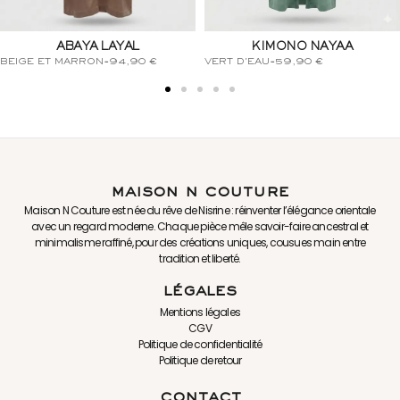
KIMONO NAYAA
KIMONO NAYAA
NUDE
-
59,90
€
LILAS
-
59,90
€
maison n couture
Maison N Couture est née du rêve de Nisrine : réinventer l’élégance orientale
avec un regard moderne. Chaque pièce mêle savoir-faire ancestral et
minimalisme raffiné, pour des créations uniques, cousues main entre
tradition et liberté.
légales
Mentions légales
CGV
Politique de confidentialité
Politique de retour
contact